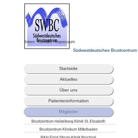
Intern
Kontakt
Impressum
Südwestdeutsches Brustcentrum
Startseite
Aktuelles
Über uns
Patienteninformation
Mitglieder
Brustzentrum Heidelberg Klinik St. Elisabeth
Brustzentrum Klinikum Mittelbaden
RKH Fürst-Stirum-Klinik Bruchsal