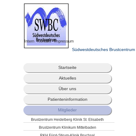
Intern
Kontakt
Impressum
Südwestdeutsches Brustcentrum
Startseite
Aktuelles
Über uns
Patienteninformation
Mitglieder
Brustzentrum Heidelberg Klinik St. Elisabeth
Brustzentrum Klinikum Mittelbaden
RKH Fürst-Stirum-Klinik Bruchsal