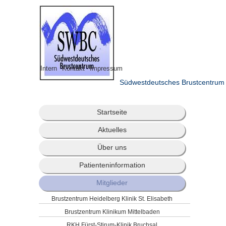
Intern
Kontakt
Impressum
Südwestdeutsches Brustcentrum
Startseite
Aktuelles
Über uns
Patienteninformation
Mitglieder
Brustzentrum Heidelberg Klinik St. Elisabeth
Brustzentrum Klinikum Mittelbaden
RKH Fürst-Stirum-Klinik Bruchsal