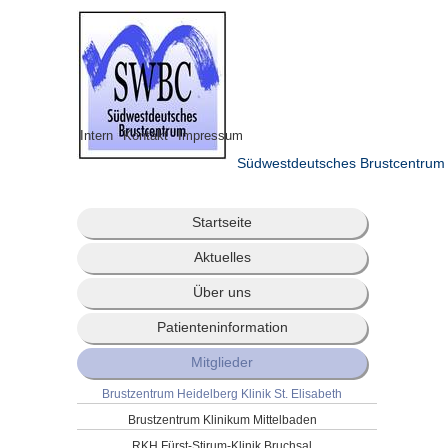
Intern
Kontakt
Impressum
Südwestdeutsches Brustcentrum
Startseite
Aktuelles
Über uns
Patienteninformation
Mitglieder
Brustzentrum Heidelberg Klinik St. Elisabeth
Brustzentrum Klinikum Mittelbaden
RKH Fürst-Stirum-Klinik Bruchsal