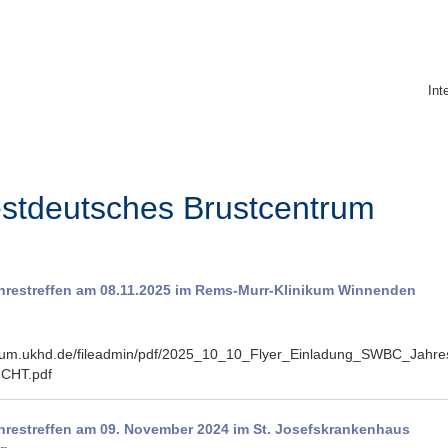
Int
stdeutsches Brustcentrum
restreffen am 08.11.2025 im Rems-Murr-Klinikum Winnenden
rum.ukhd.de/fileadmin/pdf/2025_10_10_Flyer_Einladung_SWBC_Jahre
ICHT.pdf
restreffen am 09. November 2024 im St. Josefskrankenhaus