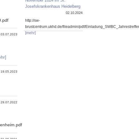
November 2024 im St.
Josefskrankenhaus Heidelberg
02.10.2024
.pdf
http://sw-
brustcentrum.ukhd.de/fileadmin/pdf/Einladung_SWBC_Jahrestref
[mehr]
03.07.2023
hr]
19.05.2023
29.07.2022
penheim.pdf