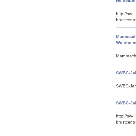
Heidelbe
http://sw-
brustcent
Mammachi
Weinhei
Mammachi
SWBC-Jah
SWBC-Jah
SWBC-Jah
http://sw-
brustcent