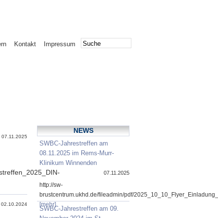
ern
Kontakt
Impressum
NEWS
07.11.2025
SWBC-Jahrestreffen am
08.11.2025 im Rems-Murr-
Klinikum Winnenden
streffen_2025_DIN-
07.11.2025
http://sw-
brustcentrum.ukhd.de/fileadmin/pdf/2025_10_10_Flyer_Einladung
[mehr]
02.10.2024
SWBC-Jahrestreffen am 09.