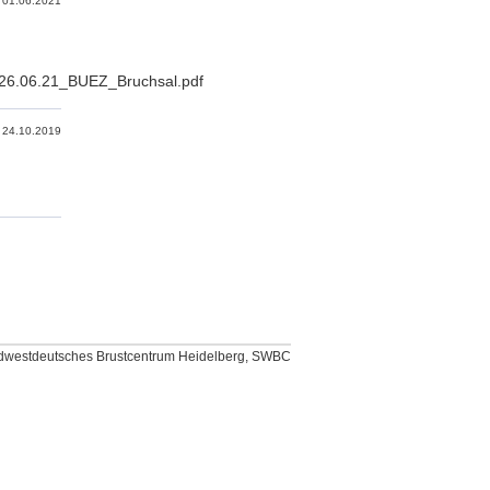
01.06.2021
_26.06.21_BUEZ_Bruchsal.pdf
24.10.2019
dwestdeutsches Brustcentrum Heidelberg, SWBC