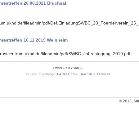
restreffen 26.06.2021 Bruchsal
rum.ukhd.de/fileadmin/pdf/Def.EinladungSWBC_20_Foerderverein_25
restreffen 16.11.2019 Weinheim
-brustcentrum.ukhd.de/fileadmin/pdf/SWBC_Jahrestagung_2019.pdf
Treffer 1 bis 7 von 20
<< Erste
< Vorherige
1-7
8-14
15-20
Nächste >
Letzte >>
© 2013, Sü