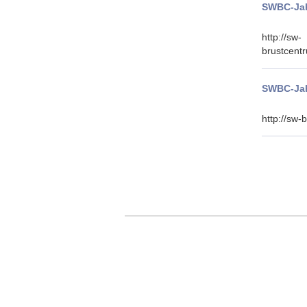
SWBC-Jah
http://sw-
brustcent
SWBC-Jah
http://sw