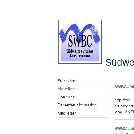
Südwe
Startseite
SWBC-Jah
Aktuelles
Über uns
http://sw-
Patienteninformation
brustcent
lang_ANS
Mitglieder
SWBC-Jah