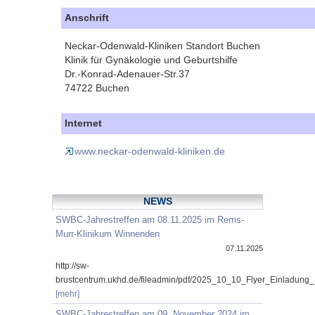
Anschrift
Neckar-Odenwald-Kliniken Standort Buchen
Klinik für Gynäkologie und Geburtshilfe
Dr.-Konrad-Adenauer-Str.37
74722 Buchen
Internet
www.neckar-odenwald-kliniken.de
NEWS
SWBC-Jahrestreffen am 08.11.2025 im Rems-
Murr-Klinikum Winnenden
07.11.2025
http://sw-
brustcentrum.ukhd.de/fileadmin/pdf/2025_10_10_Flyer_Einladung
[mehr]
SWBC-Jahrestreffen am 09. November 2024 im