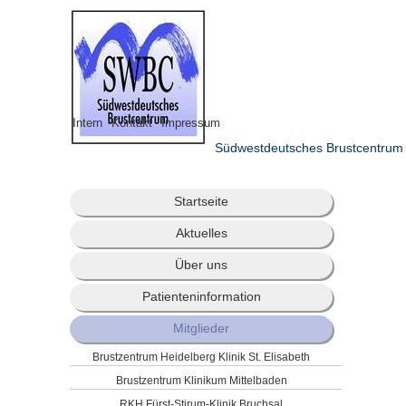
Intern
Kontakt
Impressum
Südwestdeutsches Brustcentrum
Startseite
Aktuelles
Über uns
Patienteninformation
Mitglieder
Brustzentrum Heidelberg Klinik St. Elisabeth
Brustzentrum Klinikum Mittelbaden
RKH Fürst-Stirum-Klinik Bruchsal