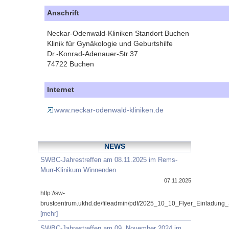
Anschrift
Neckar-Odenwald-Kliniken Standort Buchen
Klinik für Gynäkologie und Geburtshilfe
Dr.-Konrad-Adenauer-Str.37
74722 Buchen
Internet
www.neckar-odenwald-kliniken.de
NEWS
SWBC-Jahrestreffen am 08.11.2025 im Rems-
Murr-Klinikum Winnenden
07.11.2025
http://sw-
brustcentrum.ukhd.de/fileadmin/pdf/2025_10_10_Flyer_Einladung
[mehr]
SWBC-Jahrestreffen am 09. November 2024 im