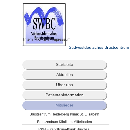
Intern
Kontakt
Impressum
Südwestdeutsches Brustcentrum
Startseite
Aktuelles
Über uns
Patienteninformation
Mitglieder
Brustzentrum Heidelberg Klinik St. Elisabeth
Brustzentrum Klinikum Mittelbaden
RKH Fürst-Stirum-Klinik Bruchsal