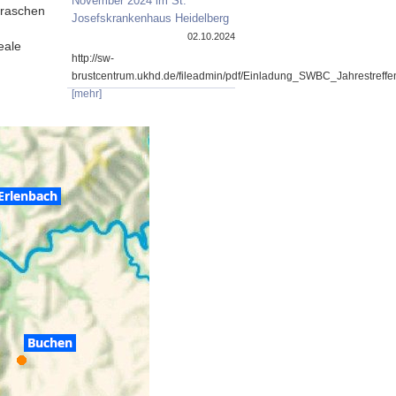
November 2024 im St.
 raschen
Josefskrankenhaus Heidelberg
02.10.2024
eale
http://sw-
brustcentrum.ukhd.de/fileadmin/pdf/Einladung_SWBC_Jahrestref
[mehr]