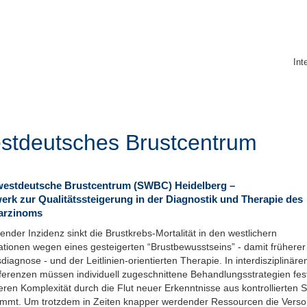
Int
stdeutsches Brustcentrum
estdeutsche Brustcentrum (SWBC) Heidelberg –
erk zur Qualitätssteigerung in der Diagnostik und Therapie des
rzinoms
gender Inzidenz sinkt die Brustkrebs-Mortalität in den westlichern
ationen wegen eines gesteigerten “Brustbewusstseins” - damit früherer
diagnose - und der Leitlinien-orientierten Therapie. In interdisziplinäre
erenzen müssen individuell zugeschnittene Behandlungsstrategien fes
ren Komplexität durch die Flut neuer Erkenntnisse aus kontrollierten 
immt. Um trotzdem in Zeiten knapper werdender Ressourcen die Vers