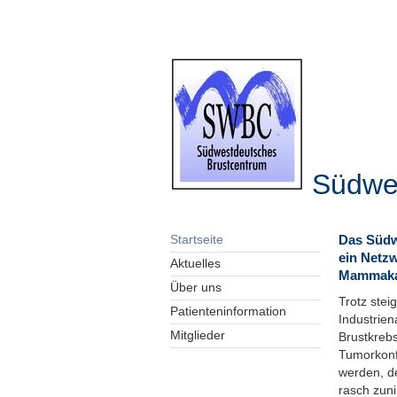
Südwe
Das Südw
Startseite
ein Netzw
Aktuelles
Mammaka
Über uns
Trotz stei
Patienteninformation
Industrien
Mitglieder
Brustkrebs
Tumorkonf
werden, de
rasch zun