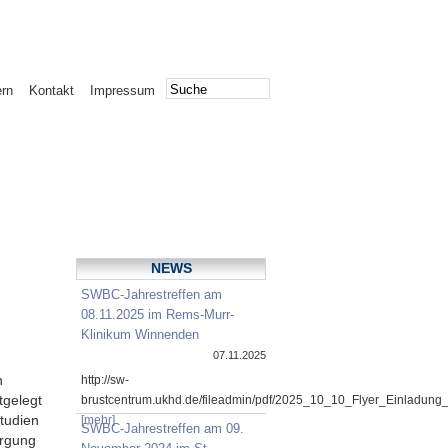
ern
Kontakt
Impressum
NEWS
SWBC-Jahrestreffen am
08.11.2025 im Rems-Murr-
Klinikum Winnenden
07.11.2025
n
http://sw-
tgelegt
brustcentrum.ukhd.de/fileadmin/pdf/2025_10_10_Flyer_Einladung
Studien
[mehr]
SWBC-Jahrestreffen am 09.
orgung