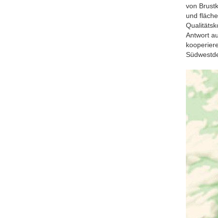
von Brustk
und fläch
Qualitätsk
Antwort a
kooperiere
Südwestde