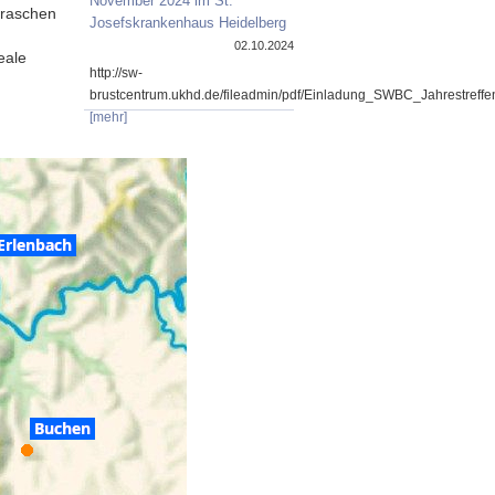
November 2024 im St.
 raschen
Josefskrankenhaus Heidelberg
02.10.2024
eale
http://sw-
brustcentrum.ukhd.de/fileadmin/pdf/Einladung_SWBC_Jahrestref
[mehr]