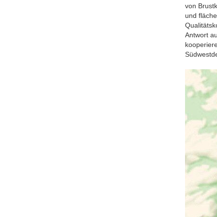
von Brustk
und fläch
Qualitätsk
Antwort a
kooperiere
Südwestde