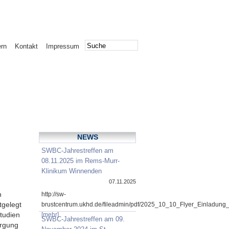
ern
Kontakt
Impressum
NEWS
SWBC-Jahrestreffen am
08.11.2025 im Rems-Murr-
Klinikum Winnenden
07.11.2025
n
http://sw-
tgelegt
brustcentrum.ukhd.de/fileadmin/pdf/2025_10_10_Flyer_Einladung
Studien
[mehr]
SWBC-Jahrestreffen am 09.
orgung