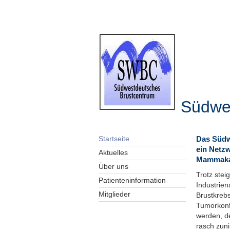
Südwe
Das Südw
Startseite
ein Netzw
Aktuelles
Mammaka
Über uns
Trotz stei
Patienteninformation
Industrien
Mitglieder
Brustkrebs
Tumorkonf
werden, de
rasch zun