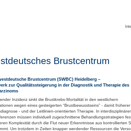
Int
stdeutsches Brustcentrum
estdeutsche Brustcentrum (SWBC) Heidelberg –
erk zur Qualitätssteigerung in der Diagnostik und Therapie des
rzinoms
gender Inzidenz sinkt die Brustkrebs-Mortalität in den westlichern
ationen wegen eines gesteigerten “Brustbewusstseins” - damit früherer
diagnose - und der Leitlinien-orientierten Therapie. In interdisziplinäre
erenzen müssen individuell zugeschnittene Behandlungsstrategien fes
ren Komplexität durch die Flut neuer Erkenntnisse aus kontrollierten 
immt. Um trotzdem in Zeiten knapper werdender Ressourcen die Vers