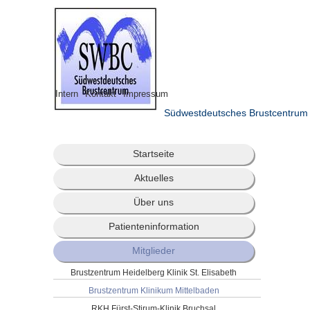
Intern
Kontakt
Impressum
Südwestdeutsches Brustcentrum
Startseite
Aktuelles
Über uns
Patienteninformation
Mitglieder
Brustzentrum Heidelberg Klinik St. Elisabeth
Brustzentrum Klinikum Mittelbaden
RKH Fürst-Stirum-Klinik Bruchsal