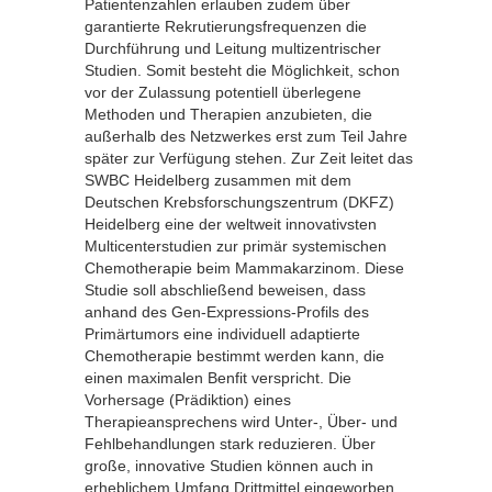
Patientenzahlen erlauben zudem über
garantierte Rekrutierungsfrequenzen die
Durchführung und Leitung multizentrischer
Studien. Somit besteht die Möglichkeit, schon
vor der Zulassung potentiell überlegene
Methoden und Therapien anzubieten, die
außerhalb des Netzwerkes erst zum Teil Jahre
später zur Verfügung stehen. Zur Zeit leitet das
SWBC Heidelberg zusammen mit dem
Deutschen Krebsforschungszentrum (DKFZ)
Heidelberg eine der weltweit innovativsten
Multicenterstudien zur primär systemischen
Chemotherapie beim Mammakarzinom. Diese
Studie soll abschließend beweisen, dass
anhand des Gen-Expressions-Profils des
Primärtumors eine individuell adaptierte
Chemotherapie bestimmt werden kann, die
einen maximalen Benfit verspricht. Die
Vorhersage (Prädiktion) eines
Therapieansprechens wird Unter-, Über- und
Fehlbehandlungen stark reduzieren. Über
große, innovative Studien können auch in
erheblichem Umfang Drittmittel eingeworben