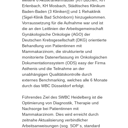
weitere 6 Akutkrankenhäuser [KH Buchen, KH
Erlenbach, KH Mosbach, Städtisches Klinikum
Baden-Baden (3 Kliniken)] und 1 Rehaklinik
(Sigel-Klinik Bad Schönborn) hinzugekommen.
Vorraussetzung für die Aufnahme war und ist
die an den Leitlinien der Arbeitsgemeinschaft
Gynäkologische Onkologie (AGO) der
Deutschen Krebsgesellschaft (DKG) orientierte
Behandlung von Patientinnen mit
Mammakarzinom, die strukturierte und
monitorierte Datenerfassung im Onkologischen
Dokumentationssystem (ODS) easy der Firma
Asthenis und die Teilnahme an der
unabhängigen Qualitätskontrolle durch
externes Benchmarking, welches alle 6 Monate
durch das WBC Düsseldorf erfolgt.
Führendes Ziel des SWBC Heidelberg ist die
Optimierung von Diagnostik, Therapie und
Nachsorge bei Patientinnen mit
Mammakarzinom. Dies wird erreicht durch
zeitnahe Aktualisierung verbindlicher
Arbeitsanweisungen (sog. SOP´s, standard