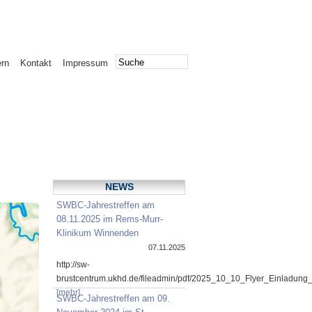
ern
Kontakt
Impressum
NEWS
SWBC-Jahrestreffen am
08.11.2025 im Rems-Murr-
Klinikum Winnenden
07.11.2025
http://sw-
brustcentrum.ukhd.de/fileadmin/pdf/2025_10_10_Flyer_Einladung
[mehr]
SWBC-Jahrestreffen am 09.