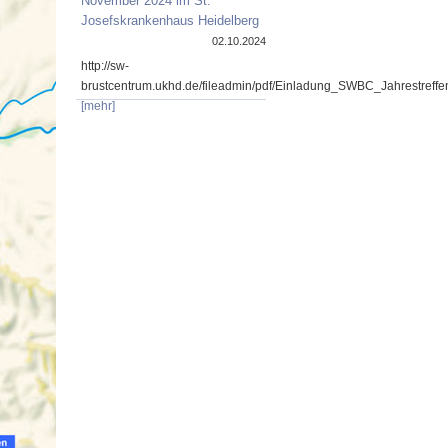
November 2024 im St.
Josefskrankenhaus Heidelberg
02.10.2024
http://sw-
brustcentrum.ukhd.de/fileadmin/pdf/Einladung_SWBC_Jahrestref
[mehr]