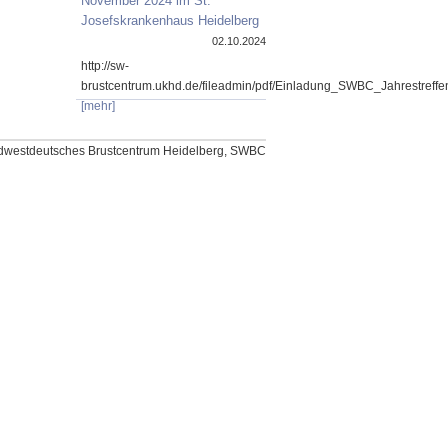
November 2024 im St.
Josefskrankenhaus Heidelberg
02.10.2024
http://sw-
brustcentrum.ukhd.de/fileadmin/pdf/Einladung_SWBC_Jahrestref
[mehr]
dwestdeutsches Brustcentrum Heidelberg, SWBC