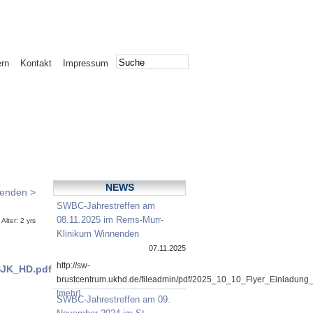
ern
Kontakt
Impressum
NEWS
nenden >
SWBC-Jahrestreffen am
08.11.2025 im Rems-Murr-
lter: 2 yrs
Klinikum Winnenden
07.11.2025
http://sw-
SJK_HD.pdf
brustcentrum.ukhd.de/fileadmin/pdf/2025_10_10_Flyer_Einladung
[mehr]
SWBC-Jahrestreffen am 09.