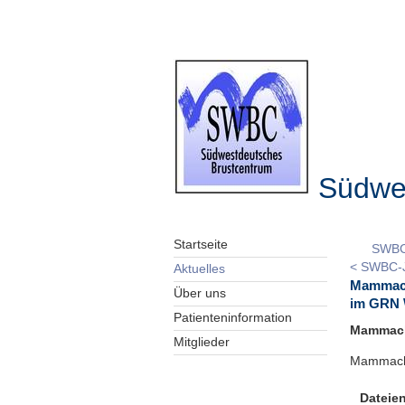
Südwe
Startseite
SWBC-
< SWBC-J
Aktuelles
Mammach
Über uns
im GRN 
Patienteninformation
Mammach
Mitglieder
Mammachi
Dateien