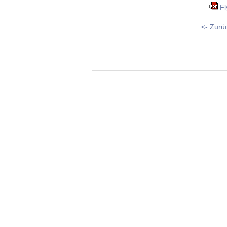
F
<- Zurüc