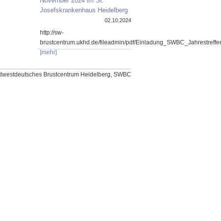
November 2024 im St.
Josefskrankenhaus Heidelberg
02.10.2024
http://sw-
brustcentrum.ukhd.de/fileadmin/pdf/Einladung_SWBC_Jahrestref
[mehr]
dwestdeutsches Brustcentrum Heidelberg, SWBC