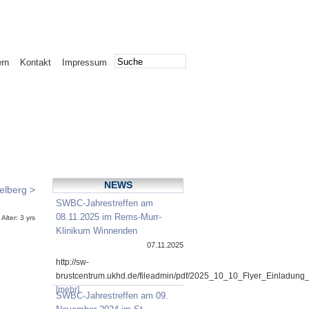
ern
Kontakt
Impressum
NEWS
elberg >
SWBC-Jahrestreffen am
08.11.2025 im Rems-Murr-
lter: 3 yrs
Klinikum Winnenden
07.11.2025
http://sw-
brustcentrum.ukhd.de/fileadmin/pdf/2025_10_10_Flyer_Einladung
[mehr]
SWBC-Jahrestreffen am 09.