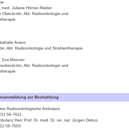
ie:
r. med. Juliane Hörner-Rieber
e Oberärztin, Abt. Radioonkologie und
ntherapie
athalie Arians
tin, Abt. Radioonkologie und Strahlentherapie
. Eva Meixner
nsoberärztin, Abt. Radioonkologie und
ntherapie
tenanmeldung zur Bestrahlung
ine Radioonkologische Ambulanz
6221 56-7611
mbulanz Herr Prof. Dr. med. Dr. rer. nat. Jürgen Debus
221 56-7603