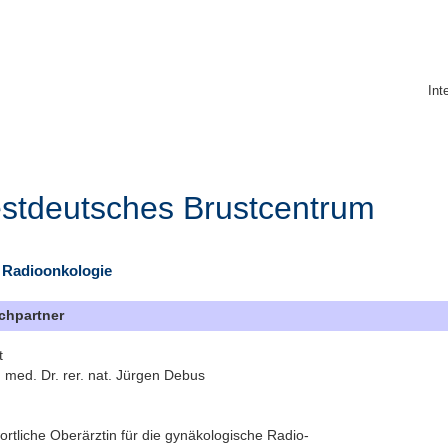
Int
stdeutsches Brustcentrum
r Radioonkologie
chpartner
t
. med. Dr. rer. nat. Jürgen Debus
ortliche Oberärztin für die gynäkologische Radio-