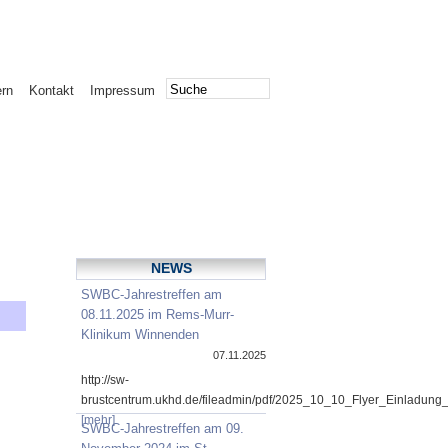
ern
Kontakt
Impressum
NEWS
SWBC-Jahrestreffen am
08.11.2025 im Rems-Murr-
Klinikum Winnenden
07.11.2025
http://sw-
brustcentrum.ukhd.de/fileadmin/pdf/2025_10_10_Flyer_Einladung
[mehr]
SWBC-Jahrestreffen am 09.