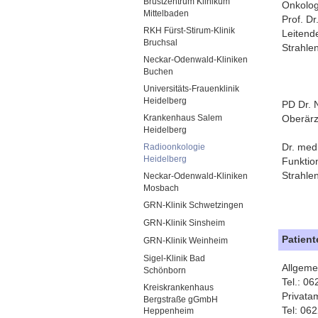
Brustzentrum Klinikum
Onkolog
Mittelbaden
Prof. D
RKH Fürst-Stirum-Klinik
Leitend
Bruchsal
Strahle
Neckar-Odenwald-Kliniken
Buchen
Universitäts-Frauenklinik
Heidelberg
PD Dr. N
Krankenhaus Salem
Oberärz
Heidelberg
Dr. med
Radioonkologie
Heidelberg
Funktio
Strahle
Neckar-Odenwald-Kliniken
Mosbach
GRN-Klinik Schwetzingen
GRN-Klinik Sinsheim
Patien
GRN-Klinik Weinheim
Sigel-Klinik Bad
Allgeme
Schönborn
Tel.: 0
Kreiskrankenhaus
Privata
Bergstraße gGmbH
Tel: 06
Heppenheim