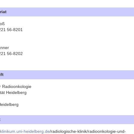
riat
roß
6221 56-8201
anner
6221 56-8202
ft
ür Radioonkologie
tät Heidelberg
eidelberg
t
linikum.uni-heidelberg.de
/radiologische-klinik/radioonkologie-und-