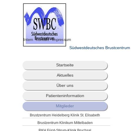
Intern
Kontakt
Impressum
Südwestdeutsches Brustcentrum
Startseite
Aktuelles
Über uns
Patienteninformation
Mitglieder
Brustzentrum Heidelberg Klinik St. Elisabeth
Brustzentrum Klinikum Mittelbaden
RKH Fürst-Stirum-Klinik Bruchsal