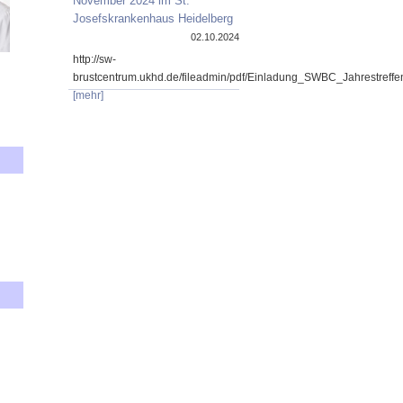
November 2024 im St.
Josefskrankenhaus Heidelberg
02.10.2024
http://sw-
brustcentrum.ukhd.de/fileadmin/pdf/Einladung_SWBC_Jahrestref
[mehr]