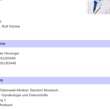
t:
 Rolf Völckel
riat
ke Hinninger
6261/83449,
261/83448
ft
Odenwald-Kliniken Standort Mosbach,
ür Gynäkologie und Geburtshilfe
eg 1
Mosbach