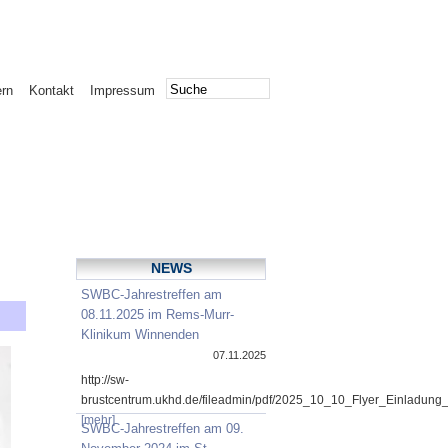
ern
Kontakt
Impressum
NEWS
SWBC-Jahrestreffen am
08.11.2025 im Rems-Murr-
Klinikum Winnenden
07.11.2025
http://sw-
brustcentrum.ukhd.de/fileadmin/pdf/2025_10_10_Flyer_Einladung
[mehr]
SWBC-Jahrestreffen am 09.