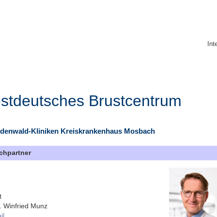
Int
stdeutsches Brustcentrum
denwald-Kliniken Kreiskrankenhaus Mosbach
chpartner
t
. Winfried Munz
il