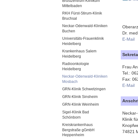
Brustzentrum Klinikum
Mittelbaden
RKH Fürst-Stirum-Klinik
Bruchsal
Neckar-Odenwald-Kliniken
Oberarz
Buchen
Dr. med.
Universitäts-Frauenklinik
E-Mail
Heidelberg
Krankenhaus Salem
Sekreta
Heidelberg
Radioonkologie
Frau An
Heidelberg
Tel.: 0
Neckar-Odenwald-Kliniken
Fax: 06
Mosbach
E-Mail
GRN-Klinik Schwetzingen
GRN-Klinik Sinsheim
Anschri
GRN-Klinik Weinheim
Sigel-Klinik Bad
Neckar-
Schönborn
Klinik f
Kreiskrankenhaus
Knopfw
Bergstraße gGmbH
74821 
Heppenheim