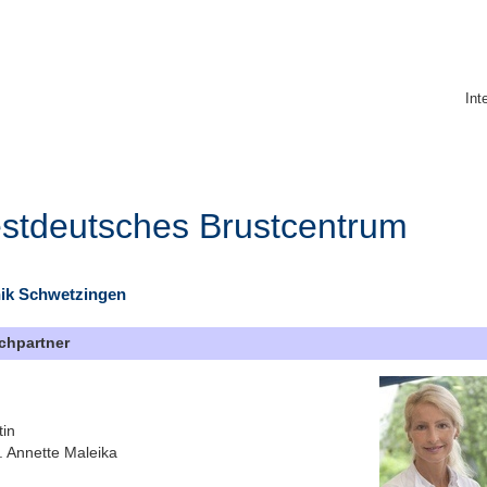
Int
stdeutsches Brustcentrum
ik Schwetzingen
chpartner
tin
. Annette Maleika