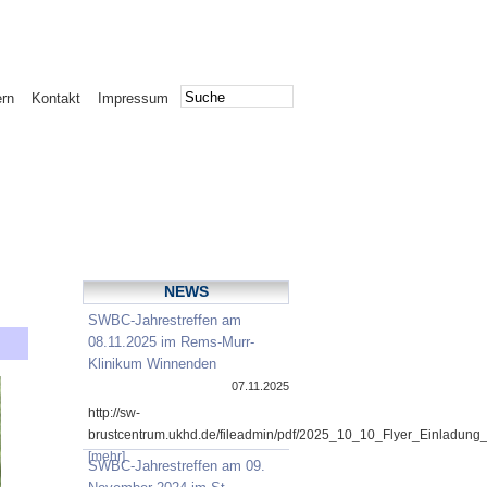
ern
Kontakt
Impressum
NEWS
SWBC-Jahrestreffen am
08.11.2025 im Rems-Murr-
Klinikum Winnenden
07.11.2025
http://sw-
brustcentrum.ukhd.de/fileadmin/pdf/2025_10_10_Flyer_Einladung
[mehr]
SWBC-Jahrestreffen am 09.