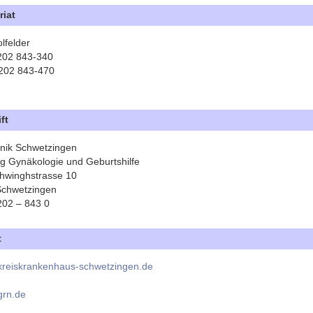
riat
lfelder
6202 843-340
202 843-470
ft
nik Schwetzingen
ng Gynäkologie und Geburtshilfe
hwinghstrasse 10
Schwetzingen
6202 – 843 0
t
reiskrankenhaus-schwetzingen.de
rn.de