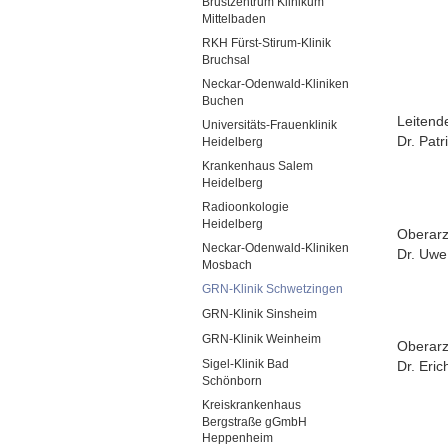
Brustzentrum Klinikum
Mittelbaden
RKH Fürst-Stirum-Klinik
Bruchsal
Neckar-Odenwald-Kliniken
Buchen
Leitend
Universitäts-Frauenklinik
Dr. Patr
Heidelberg
Krankenhaus Salem
Heidelberg
Radioonkologie
Heidelberg
Oberarz
Neckar-Odenwald-Kliniken
Dr. Uw
Mosbach
GRN-Klinik Schwetzingen
GRN-Klinik Sinsheim
GRN-Klinik Weinheim
Oberarz
Sigel-Klinik Bad
Dr. Eric
Schönborn
Kreiskrankenhaus
Bergstraße gGmbH
Heppenheim