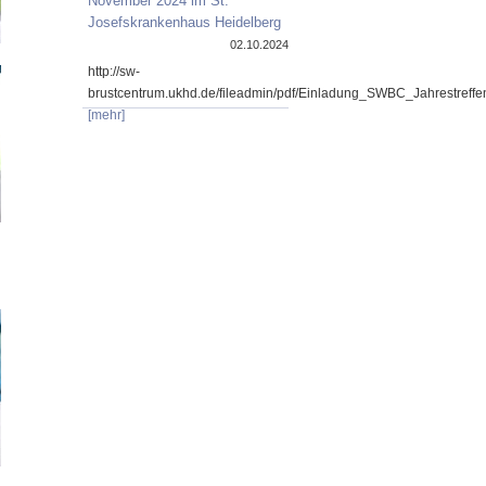
November 2024 im St.
Josefskrankenhaus Heidelberg
02.10.2024
http://sw-
brustcentrum.ukhd.de/fileadmin/pdf/Einladung_SWBC_Jahrestref
[mehr]