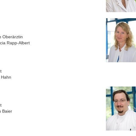
e Oberärztin
icia Rapp-Albert
t
e Hahn
t
h Baier