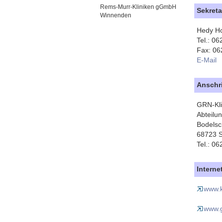
Rems-Murr-Kliniken gGmbH
Sekreta
Winnenden
Hedy Ho
Tel.: 0
Fax: 06
E-Mail
Anschri
GRN-Kli
Abteilu
Bodelsc
68723 
Tel.: 0
Interne
www.k
www.g